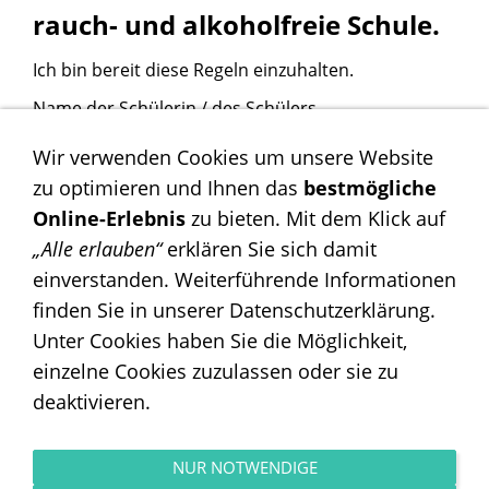
rauch- und alkoholfreie Schule.
Ich bin bereit diese Regeln einzuhalten.
Name der Schülerin / des Schülers
........................................................
Wir verwenden Cookies um unsere Website
Kenntnisnahme durch die Erziehungsberechtigten
zu optimieren und Ihnen das
bestmögliche
Online-Erlebnis
zu bieten. Mit dem Klick auf
........................................................
.
„Alle erlauben“
erklären Sie sich damit
einverstanden. Weiterführende Informationen
finden Sie in unserer Datenschutzerklärung.
Unter Cookies haben Sie die Möglichkeit,
einzelne Cookies zuzulassen oder sie zu
deaktivieren.
Impressum
NUR NOTWENDIGE
Datenschutz